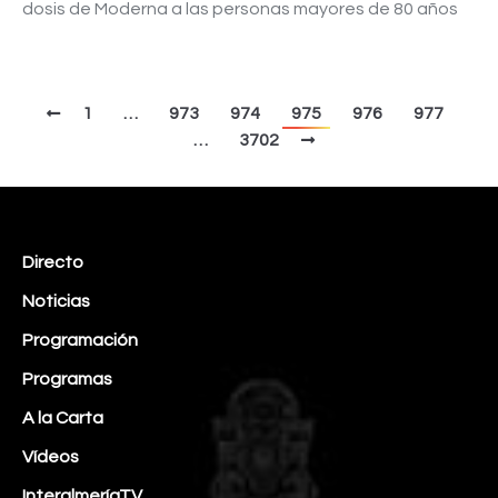
dosis de Moderna a las personas mayores de 80 años
1
…
973
974
975
976
977
…
3702
Directo
Noticias
Programación
Programas
A la Carta
Vídeos
InteralmeríaTV