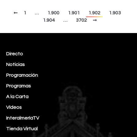
1
…
1.900
1.901
1.902
1.903
1.904
…
3702
Directo
Noticias
Programación
Programas
A la Carta
Vídeos
InteralmeríaTV
Tienda Virtual