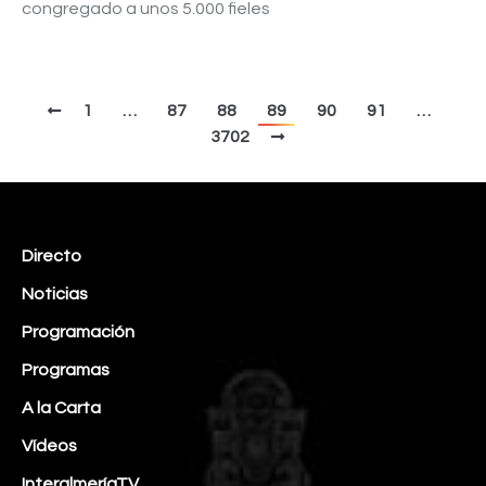
congregado a unos 5.000 fieles
1
…
87
88
89
90
91
…
3702
Directo
Noticias
Programación
Programas
A la Carta
Vídeos
InteralmeríaTV