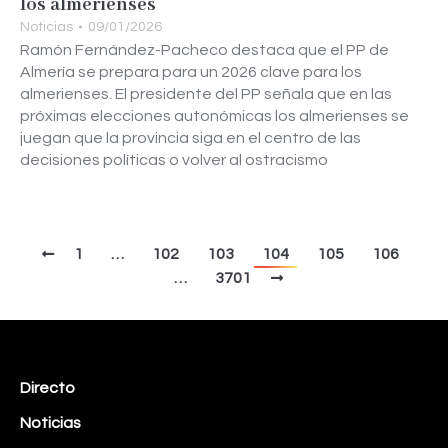
los almerienses
Noticias
09/01/2026
Ramón Fernández-Pacheco destaca que el PP de
Almería se prepara para un 2026 clave para los
almerienses. El presidente del PP señala que en las
próximas elecciones autonómicas los almerienses se
juegan que la provincia siga en el centro de las
decisiones políticas o volver al ostracismo
1
…
102
103
104
105
106
…
3701
Directo
Noticias