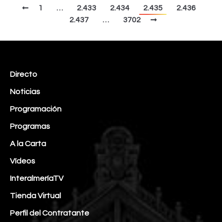
1
…
2.433
2.434
2.435
2.436
2.437
…
3702
Directo
Noticias
Programación
Programas
A la Carta
Vídeos
InteralmeríaTV
Tienda Virtual
Perfil del Contratante