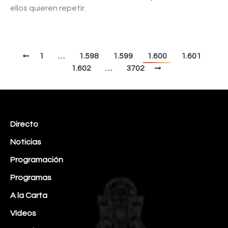
ellos quieren repetir.
1
…
1.598
1.599
1.600
1.601
1.602
…
3702
Directo
Noticias
Programación
Programas
A la Carta
Vídeos