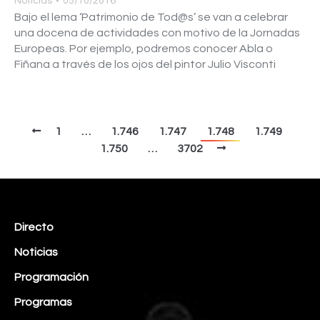
Noticias
05/10/2016
Bajo el lema ‘Patrimonio de Tod@s’ se van a celebrar
una docena de actividades con motivo de la Jornadas
Europeas. Por ejemplo, podremos conocer Abla o
Fiñana a través de los ojos del pintor Julio Visconti
1
…
1.746
1.747
1.748
1.749
1.750
…
3702
Directo
Noticias
Programación
Programas