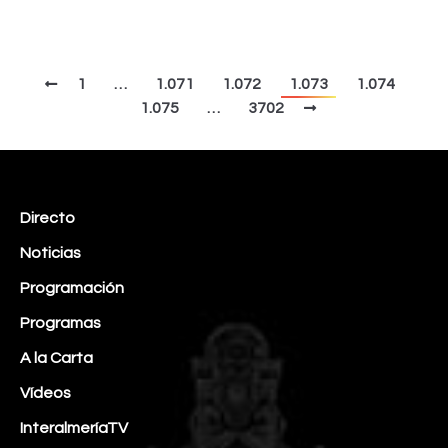
1
…
1.071
1.072
1.073
1.074
1.075
…
3702
Directo
Noticias
Programación
Programas
A la Carta
Vídeos
InteralmeríaTV