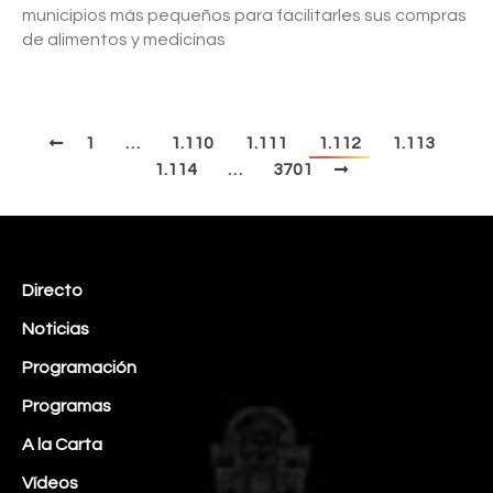
municipios más pequeños para facilitarles sus compras
de alimentos y medicinas
1
…
1.110
1.111
1.112
1.113
1.114
…
3701
Directo
Noticias
Programación
Programas
A la Carta
Vídeos