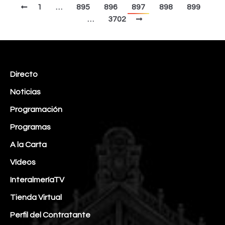
1
…
895
896
897
898
899
…
3702
Directo
Noticias
Programación
Programas
A la Carta
Vídeos
InteralmeríaTV
Tienda Virtual
Perfil del Contratante