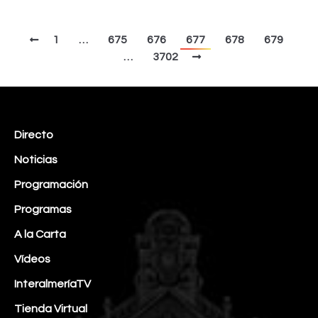
1
…
675
676
677
678
679
…
3702
Directo
Noticias
Programación
Programas
A la Carta
Vídeos
InteralmeríaTV
Tienda Virtual