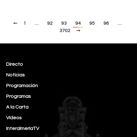
1
…
92
93
94
95
96
…
3702
Directo
Noticias
Programación
Programas
A la Carta
Vídeos
InteralmeríaTV