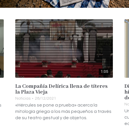
1:05
La Compañía Delírica llena de títeres
D
la Plaza Vieja
h
d
Noticias
28/12/2021
No
s
«Hércules se pone a prueba» acerca la
Un
mitología griega a los más pequeños a través
cu
de su teatro gestual y de objetos.
ed