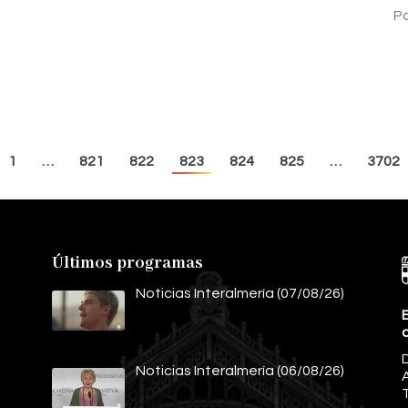
d
Pa
1
…
821
822
823
824
825
…
3702
Últimos programas
Noticias Interalmería (07/08/26)
E
Noticias Interalmería (06/08/26)
A