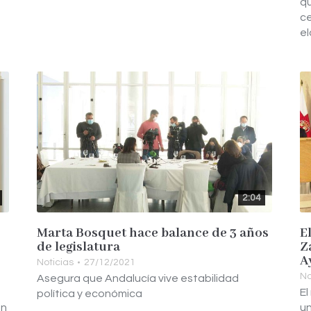
qu
ce
el
2:04
Marta Bosquet hace balance de 3 años
E
de legislatura
Z
A
Noticias
27/12/2021
No
Asegura que Andalucía vive estabilidad
El
política y económica
Un
un