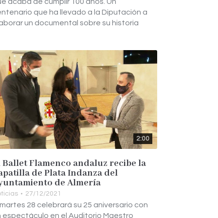
e acaba de cumplir 100 años. Un
ntenario que ha llevado a la Diputación a
aborar un documental sobre su historia
2:00
l Ballet Flamenco andaluz recibe la
apatilla de Plata Indanza del
yuntamiento de Almería
ticias
27/12/2021
 martes 28 celebrará su 25 aniversario con
 espectáculo en el Auditorio Maestro