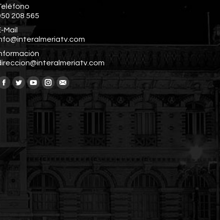
Teléfono
950 208 565
-Mail
info@interalmeriatv.com
Información
direccion@interalmeriatv.com
Encuéntranos en:
Facebook
Twitter
YouTube
Instagram
Mail