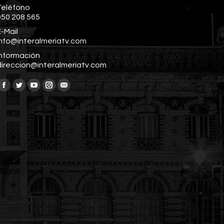
Teléfono
950 208 565
-Mail
info@interalmeriatv.com
Información
direccion@interalmeriatv.com
Encuéntranos en:
Facebook
Twitter
YouTube
Instagram
Mail