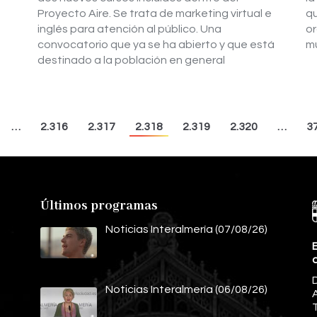
Proyecto Aire. Se trata de marketing virtual e
q
inglés para atención al público. Una
or
convocatorio que ya se ha abierto y que está
mú
destinado a la población en general
…
2.316
2.317
2.318
2.319
2.320
…
3
Últimos programas
Noticias Interalmería (07/08/26)
E
Noticias Interalmería (06/08/26)
A