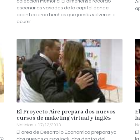
colección Memoria. El almeriense recordó
An
escenarios variados de la capital donde
ap
acontecieron hechos que jamás volveran a
ocurrir.
El Proyecto Aire prepara dos nuevos
E
cursos de maketing virtual y inglés
l
Noticias
17/12/2013
No
El área de Desarrollo Económico prepara ya
El
ro
dos nuevos cursos incluidos dentro del
la