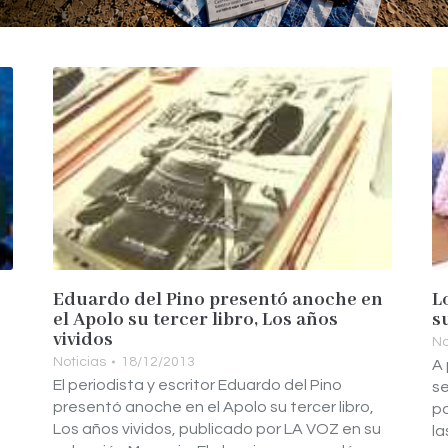
Eduardo del Pino presentó anoche en
L
el Apolo su tercer libro, Los años
s
vividos
No
Noticias
18/12/2013
A 
El periodista y escritor Eduardo del Pino
se
presentó anoche en el Apolo su tercer libro,
pa
Los años vividos, publicado por LA VOZ en su
la