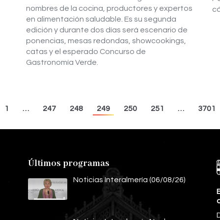
nombres de la cocina, productores y expertos
cá
en alimentación saludable. Es su segunda
edición y durante dos días será escenario de
ponencias, mesas redondas, showcookings,
catas y el esperado Concurso de
Gastronomía Verde.
1
…
247
248
249
250
251
…
3701
Últimos programas
Noticias Interalmería (06/08/26)
E