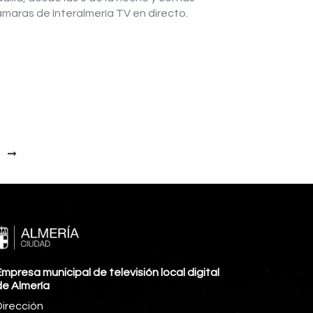
maras de Interalmería TV en directo.
mpresa municipal de televisión local digital
de Almería
Dirección