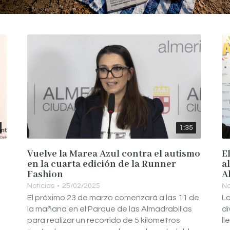
1:35
Vuelve la Marea Azul contra el autismo
E
en la cuarta edición de la Runner
a
Fashion
A
Noticias
25/02/2025
No
El próximo 23 de marzo comenzará a las 11 de
La
la mañana en el Parque de las Almadrabillas
di
para realizar un recorrido de 5 kilómetros
ll