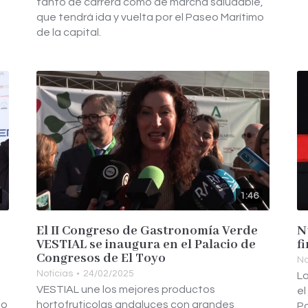
tanto de carrera como de marcha saludable,
que tendrá ida y vuelta por el Paseo Marítimo
de la capital.
1:46
El II Congreso de Gastronomía Verde
N
VESTIAL se inaugura en el Palacio de
f
Congresos de El Toyo
No
Noticias
24/02/2025
La
VESTIAL une los mejores productos
el
do
hortofruticolas andaluces con grandes
Pa