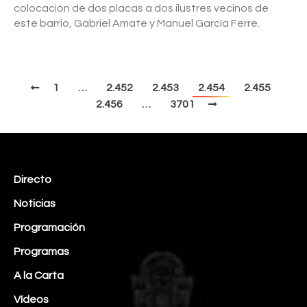
colocación de dos placas a dos ilustres vecinos de
este barrio, Gabriel Amate y Manuel García Ferre.
1
…
2.452
2.453
2.454
2.455
2.456
…
3701
Directo
Noticias
Programación
Programas
A la Carta
Vídeos