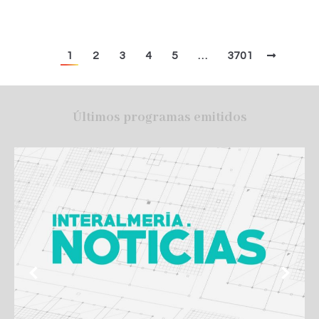
1
2
3
4
5
…
3701
Últimos programas emitidos