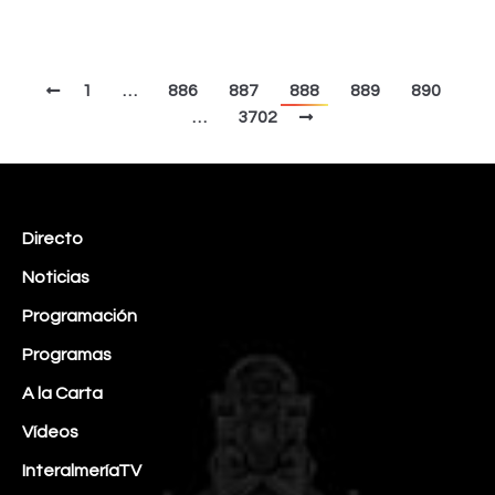
1
…
886
887
888
889
890
…
3702
Directo
Noticias
Programación
Programas
A la Carta
Vídeos
InteralmeríaTV