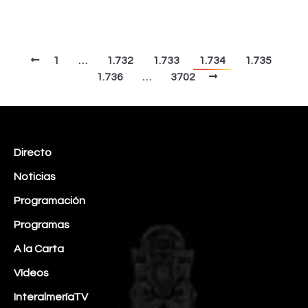
1
…
1.732
1.733
1.734
1.735
1.736
…
3702
Directo
Noticias
Programación
Programas
A la Carta
Vídeos
InteralmeríaTV