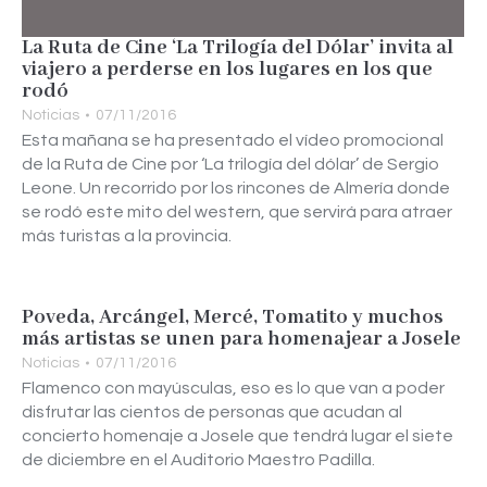
La Ruta de Cine ‘La Trilogía del Dólar’ invita al
viajero a perderse en los lugares en los que
rodó
Noticias
07/11/2016
Esta mañana se ha presentado el vídeo promocional
de la Ruta de Cine por ‘La trilogía del dólar’ de Sergio
Leone. Un recorrido por los rincones de Almería donde
se rodó este mito del western, que servirá para atraer
más turistas a la provincia.
Poveda, Arcángel, Mercé, Tomatito y muchos
más artistas se unen para homenajear a Josele
Noticias
07/11/2016
Flamenco con mayúsculas, eso es lo que van a poder
disfrutar las cientos de personas que acudan al
concierto homenaje a Josele que tendrá lugar el siete
de diciembre en el Auditorio Maestro Padilla.