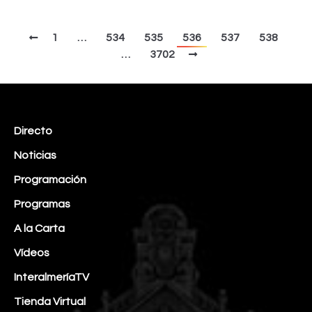
1
…
534
535
536
537
538
…
3702
Directo
Noticias
Programación
Programas
A la Carta
Vídeos
InteralmeríaTV
Tienda Virtual