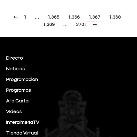
1
…
1.365
1.366
1.367
1.368
1.369
…
3701
Directo
Noticias
Programación
Programas
A la Carta
Vídeos
InteralmeríaTV
Tienda Virtual