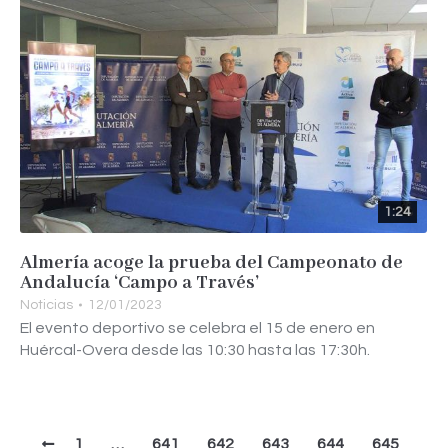
1:24
Almería acoge la prueba del Campeonato de
Andalucía ‘Campo a Través’
Noticias
12/01/2023
El evento deportivo se celebra el 15 de enero en
Huércal-Overa desde las 10:30 hasta las 17:30h.
1
…
641
642
643
644
645