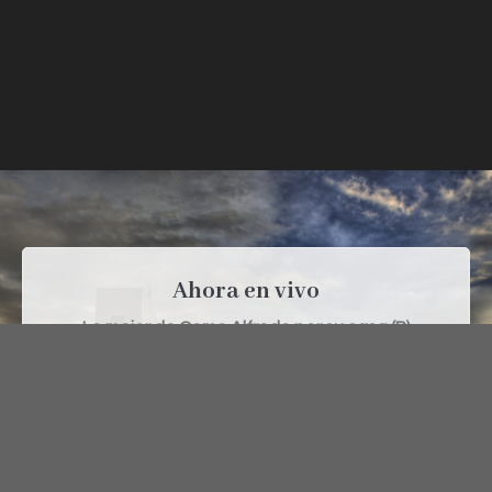
Ahora en vivo
Lo mejor de Como Alfredo por su casa (R)
(Lunes) (7)
Desde:
10:30
Hasta:
12:00
Siguiente programa
Almería por ti (TP)
Desde:
12:00
Hasta:
12:30