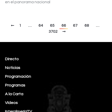
en el panorama nacional
1
…
64
65
66
67
68
…
3702
Directo
Noticias
Programación
Programas
A la Carta
Vídeos
InteralmeríaTV