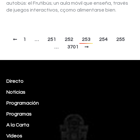
autobús: el Frutibús; un aula móvil que enseña, través
de juegos interactivos, cçomo alimentarse bien.
1
…
251
252
253
254
255
…
3701
Directo
Noticias
Programación
Programas
A la Carta
Vídeos