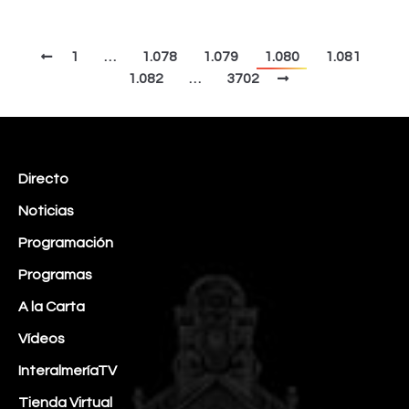
1
…
1.078
1.079
1.080
1.081
1.082
…
3702
Directo
Noticias
Programación
Programas
A la Carta
Vídeos
InteralmeríaTV
Tienda Virtual