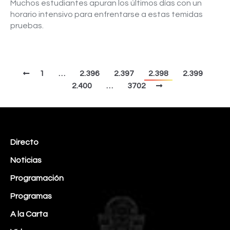
Muchos estudiantes apuran los últimos días con un
horario intensivo para enfrentarse a estas temidas
pruebas.
1
…
2.396
2.397
2.398
2.399
2.400
…
3702
Directo
Noticias
Programación
Programas
A la Carta