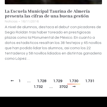
La Escuela Municipal Taurina de Almería
presenta las cifras de una buena gestión
Noticias
16/11/2016
A nivel de alumnos, destaca el debut con picadores de
Segio Roldán tras haber toreado en prestigiosas
plazas como la Monumental de México. En cuanto a
datos estadísticos resaltan los 38 festejos y 45 novillos
que han podido lidiar los alumnos, así como los 22
tentaderos y 58 novillos lidiados en distintas ganadería
como López…
1
…
1.728
1.729
1.730
1.731
1.732
…
3702