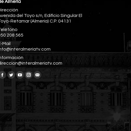
de Almería
Dirección
venida del Toyo s/n, Edificio Singular El
Toyo-Retamar (Almería) C.P. 04131
Teléfono
950 208 565
-Mail
info@interalmeriatv.com
Información
direccion@interalmeriatv.com
Encuéntranos en:
Facebook
Twitter
YouTube
Instagram
Mail