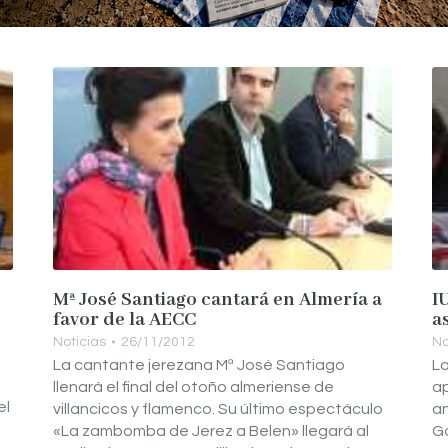
Mª José Santiago cantará en Almería a
I
e
favor de la AECC
a
Noticias
26/11/2012
No
La cantante jerezana Mª José Santiago
La
llenará el final del otoño almeriense de
a
el
villancicos y flamenco. Su último espectáculo
an
«La zambomba de Jerez a Belen» llegará al
Go