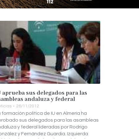
U aprueba sus delegados para las
sambleas andaluza y federal
ticias
26/11/2012
 formación política de IU en Almería ha
probado sus delegados para las asambleas
daluza y federal lideradas por Rodrigo
nzález y Fernández Guardia. Izquierda