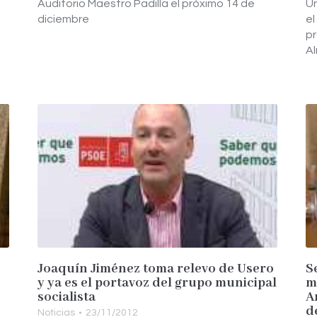
Auditorio Maestro Padilla el próximo 14 de
Un
diciembre
el
pr
Al
Joaquín Jiménez toma relevo de Usero
S
y ya es el portavoz del grupo municipal
m
socialista
A
d
Noticias
23/11/2012