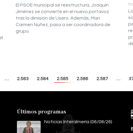
No
El PSOE municipal se reestructura, Joaquín
La
Jiménez se convierte en el nuevo portavoz
so
tras la dimisión de Usero. Además, Mari
pe
Carmen Nuñez, pasa a ser coordinadora de
re
grupo.
pr
el
de
…
2.583
2.584
2.585
2.586
2.587
…
3
Últimos programas
Noticias Interalmería (06/08/26)
E