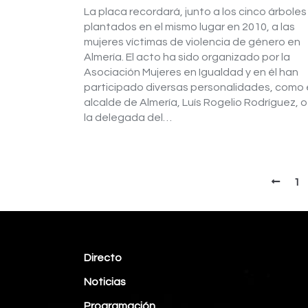
La placa recordará, junto a los cinco árboles
plantados en el mismo lugar en 2010, a las
mujeres víctimas de violencia de género en
Almería. El acto ha sido organizado por la
Asociación Mujeres en Igualdad y en él han
participado diversas personalidades, como 
alcalde de Almería, Luís Rogelio Rodríguez, o
la delegada del…
1
Directo
Noticias
Programación