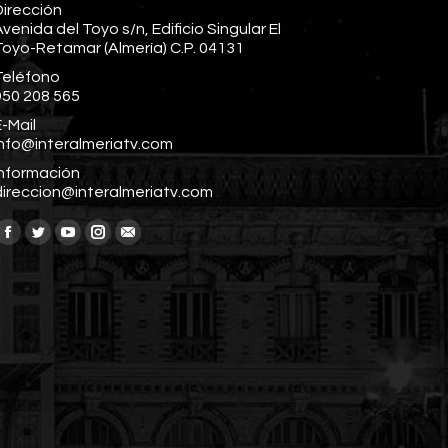
Dirección
venida del Toyo s/n, Edificio Singular El
Toyo-Retamar (Almería) C.P. 04131
Teléfono
950 208 565
-Mail
info@interalmeriatv.com
Información
direccion@interalmeriatv.com
Encuéntranos en:
Facebook
Twitter
YouTube
Instagram
Mail