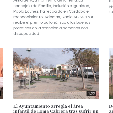
Alma del Ayuntamiento de Almería. La
d
concejala de Familia, Inclusión e Igualdad,
re
Paola Laynez, ha recogido en Córdoba el
tu
reconocimiento. Además, Radio ASPAPROS
recibe el premio autonómico a las buenas
prácticas en la atención a personas con
discapacidad
1:33
El Ayuntamiento arregla el área
D
infantil de Loma Cabrera tras sufrir un
a