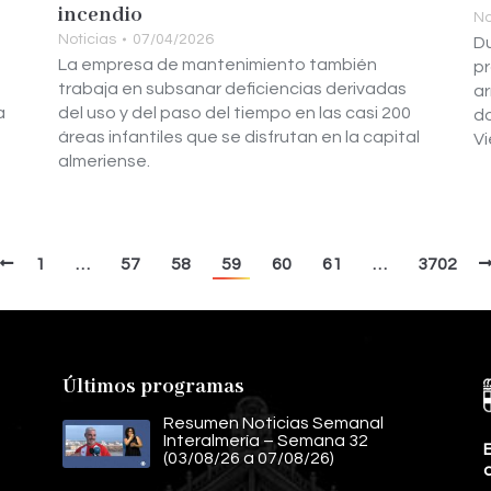
incendio
No
Noticias
07/04/2026
Du
La empresa de mantenimiento también
pr
trabaja en subsanar deficiencias derivadas
ar
a
del uso y del paso del tiempo en las casi 200
do
áreas infantiles que se disfrutan en la capital
Vi
almeriense.
1
…
57
58
59
60
61
…
3702
Últimos programas
Resumen Noticias Semanal
Interalmería – Semana 32
E
(03/08/26 a 07/08/26)