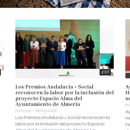
2:07
Los Premios Andalucía + Social
A
reconocen la labor por la inclusión del
H
proyecto Espacio Alma del
u
Ayuntamiento de Almería
No
Noticias
08/04/2026
n
Ay
Los Premios Andalucía + Social reconocen la
H
labor por la inclusión del proyecto Espacio
h