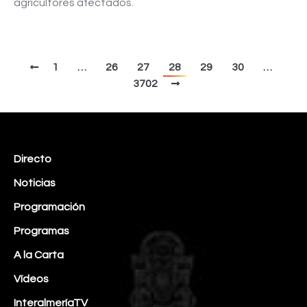
agricultores afectados.
1
…
26
27
28
29
30
…
3702
Directo
Noticias
Programación
Programas
A la Carta
Vídeos
InteralmeríaTV