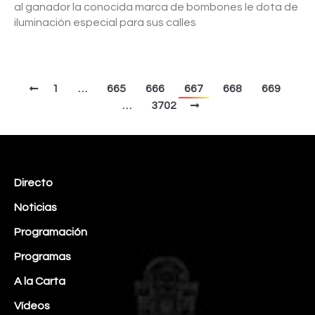
al ganador la conocida marca de bombones le dota de
iluminación especial para sus calles
1
…
665
666
667
668
669
…
3702
Directo
Noticias
Programación
Programas
A la Carta
Vídeos