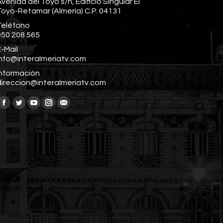
venida del Toyo s/n, Edificio Singular El
Toyo-Retamar (Almería) C.P. 04131
Teléfono
950 208 565
-Mail
info@interalmeriatv.com
Información
direccion@interalmeriatv.com
Encuéntranos en:
Facebook
Twitter
YouTube
Instagram
Mail