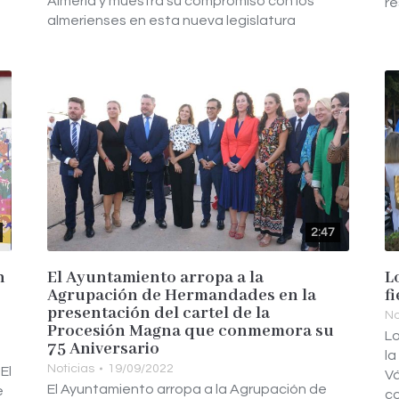
Almería y muestra su compromiso con los
re
almerienses en esta nueva legislatura
2:47
n
El Ayuntamiento arropa a la
L
Agrupación de Hermandades en la
f
presentación del cartel de la
No
Procesión Magna que conmemora su
Lo
75 Aniversario
la
Noticias
19/09/2022
El
Vá
El Ayuntamiento arropa a la Agrupación de
e
co