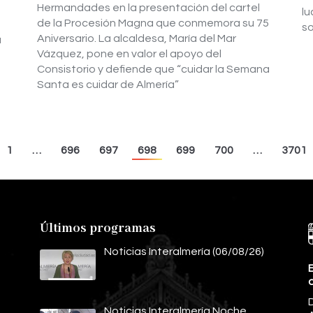
Hermandades en la presentación del cartel
lu
de la Procesión Magna que conmemora su 75
so
Aniversario. La alcaldesa, María del Mar
a
Vázquez, pone en valor el apoyo del
Consistorio y defiende que “cuidar la Semana
Santa es cuidar de Almería”
1
…
696
697
698
699
700
…
3701
Últimos programas
Noticias Interalmería (06/08/26)
E
Noticias Interalmería Noche