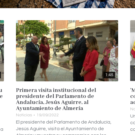
1:45
u
Primera visita institucional del
‘
se
presidente del Parlamento de
c
Andalucía, Jesús Aguirre, al
a
Ayuntamiento de Almería
No
Noticias
19/09/2022
Un
El presidente del Parlamento de Andalucía,
co
Jesús Aguirre, visita el Ayuntamiento de
da
co