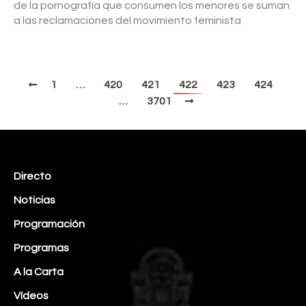
de la pornografía que consumen los menores se suman
a las reclamaciones del movimiento feminista
1
…
420
421
422
423
424
…
3701
Directo
Noticias
Programación
Programas
A la Carta
Vídeos