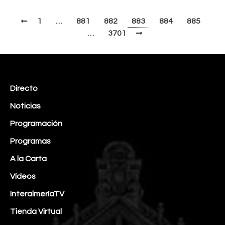
1
…
881
882
883
884
885
…
3701
Directo
Noticias
Programación
Programas
A la Carta
Vídeos
InteralmeríaTV
Tienda Virtual