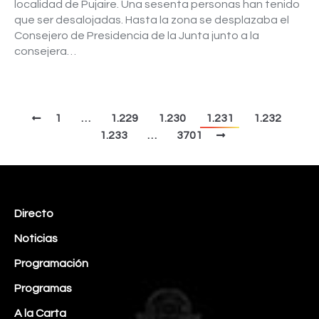
localidad de Pujaire. Una sesenta personas han tenido
que ser desalojadas. Hasta la zona se desplazaba el
Consejero de Presidencia de la Junta junto a la
consejera…
1
…
1.229
1.230
1.231
1.232
1.233
…
3701
Directo
Noticias
Programación
Programas
A la Carta