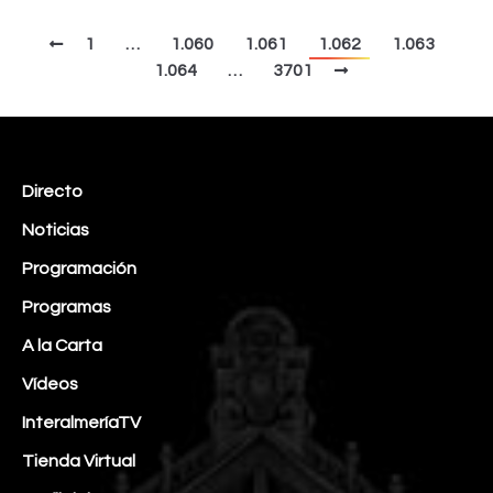
1
…
1.060
1.061
1.062
1.063
1.064
…
3701
Directo
Noticias
Programación
Programas
A la Carta
Vídeos
InteralmeríaTV
Tienda Virtual