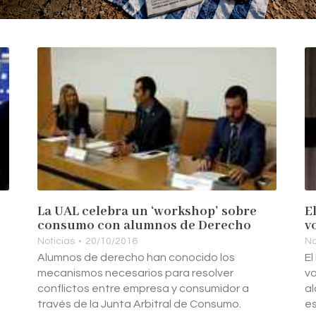
La UAL celebra un ‘workshop’ sobre
E
consumo con alumnos de Derecho
v
Noticias
20/10/2016
No
Alumnos de derecho han conocido los
El
mecanismos necesarios para resolver
vo
conflictos entre empresa y consumidor a
al
través de la Junta Arbitral de Consumo.
e