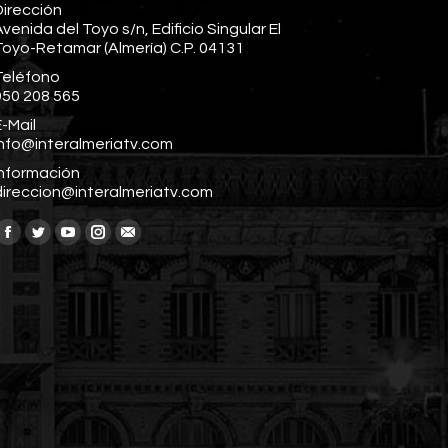
Dirección
venida del Toyo s/n, Edificio Singular El
Toyo-Retamar (Almería) C.P. 04131
Teléfono
950 208 565
-Mail
info@interalmeriatv.com
Información
direccion@interalmeriatv.com
Encuéntranos en:
Facebook
Twitter
YouTube
Instagram
Mail