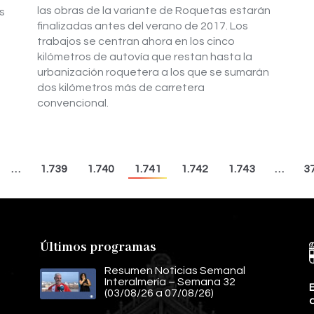
las obras de la variante de Roquetas estarán
s
finalizadas antes del verano de 2017. Los
trabajos se centran ahora en los cinco
kilómetros de autovía que restan hasta la
urbanización roquetera a los que se sumarán
dos kilómetros más de carretera
convencional.
…
1.739
1.740
1.741
1.742
1.743
…
3
Últimos programas
Resumen Noticias Semanal
Interalmería – Semana 32
E
(03/08/26 a 07/08/26)