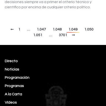
decisiones siempre va a primer el criterio técnico y
científico por encima de cualquier criterio político.
1
…
1.047
1.048
1.049
1.050
1.051
…
3701
Directo
Noticias
Programación
Programas
A la Carta
Vídeos