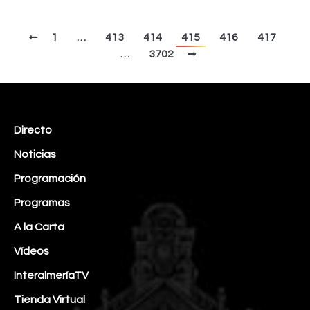
1
…
413
414
415
416
417
…
3702
Directo
Noticias
Programación
Programas
A la Carta
Vídeos
InteralmeríaTV
Tienda Virtual