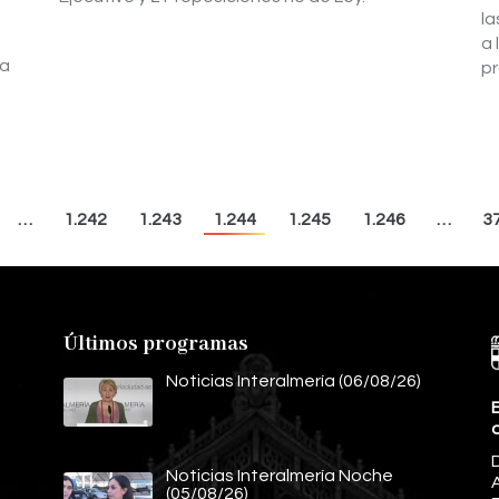
la
a 
la
pr
…
1.242
1.243
1.244
1.245
1.246
…
3
Últimos programas
Noticias Interalmería (06/08/26)
E
Noticias Interalmería Noche
A
(05/08/26)