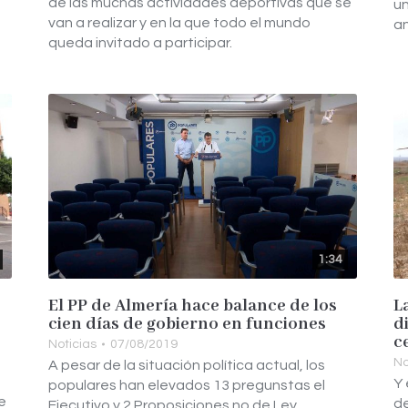
de las muchas actividades deportivas que se
un
van a realizar y en la que todo el mundo
an
queda invitado a participar.
1:34
El PP de Almería hace balance de los
L
cien días de gobierno en funciones
d
c
Noticias
07/08/2019
No
A pesar de la situación política actual, los
Y 
populares han elevados 13 pregunstas el
e
de
Ejecutivo y 2 Proposiciones no de Ley.