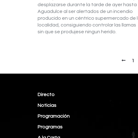
desplazarse durante la tarde de ayer hasta
Aguadulce al ser alertados de un incendio
producido en un céntrico supermercado de 
localidad, consiguiendo controlar las llamas
sin que se produjese ningun herido.
1
Directo
Noticias
Programación
Programas
A la Carta