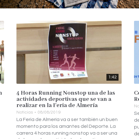
1:42
n
4 Horas Running Nonstop una de las
C
actividades deportivas que se van a
R
realizar en la Feria de Almería
No
Noticias
08/08/2019
Se
La Feria de Almería va a ser también un buen
de
momento para los amantes del Deporte. La
pu
carrera 4 horas running nonstop va a ser una
de