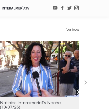
INTERALMERÍATV
YouTube
Facebook
Twitter
Instagram
Ver todos
Noticias InteralmeríaTv Noche
Noticias
(13/07/26)
(10/07/2