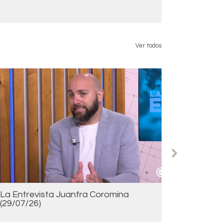
Ver todos
La Entrevista Juanfra Coromina
La Entre
(29/07/26)
(28/07/2