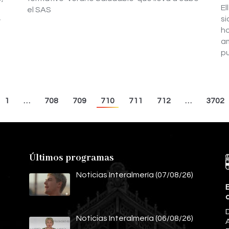
El
el SAS
si
y
ho
am
p
1
…
708
709
710
711
712
…
3702
Últimos programas
Noticias Interalmería (07/08/26)
E
Noticias Interalmería (06/08/26)
A