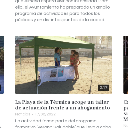
que Almería espera vivir con intensidad. Para
ello, el Ayuntamiento ha preparado un amplio
programa de actividades para todos los
públicos y en distintos puntos de la ciudad.
2:17
La Playa de la Térmica acoge un taller
C
de actuación frente a un ahogamiento
p
s
Noticias
17/08/2022
M
La actividad forma parte del programa
No
,
formativo ‘Verano Saludable’ que lleva a cabo