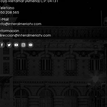
Toyo-Retamar (Almería) C.P. 04131
Teléfono
950 208 565
-Mail
info@interalmeriatv.com
Información
direccion@interalmeriatv.com
Encuéntranos en:
Facebook
Twitter
YouTube
Instagram
Mail