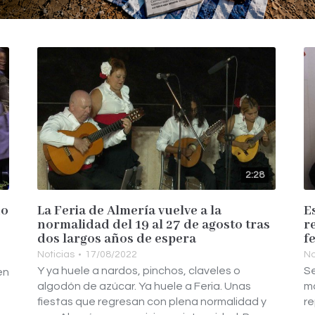
2:28
ño
La Feria de Almería vuelve a la
E
normalidad del 19 al 27 de agosto tras
r
dos largos años de espera
f
Noticias
17/08/2022
No
Y ya huele a nardos, pinchos, claveles o
Se
en
algodón de azúcar. Ya huele a Feria. Unas
m
fiestas que regresan con plena normalidad y
r