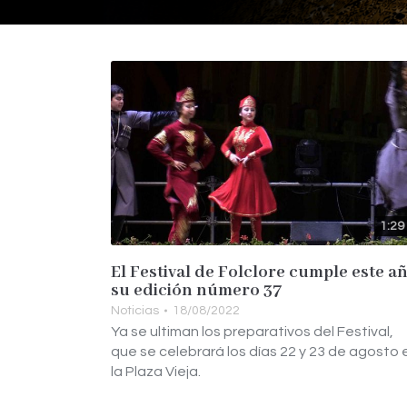
1:29
El Festival de Folclore cumple este a
su edición número 37
Noticias
18/08/2022
Ya se ultiman los preparativos del Festival,
que se celebrará los días 22 y 23 de agosto 
la Plaza Vieja.