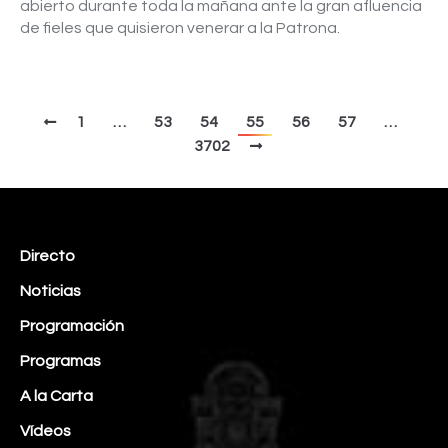
abierto durante toda la mañana ante la gran afluencia
de fieles que quisieron venerar a la Patrona.
1
…
53
54
55
56
57
…
3702
Directo
Noticias
Programación
Programas
A la Carta
Vídeos