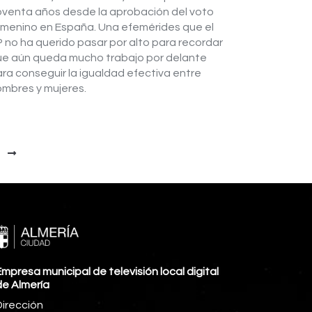
venta años desde la aprobación del voto
menino en España. Una efemérides que el
 no ha querido pasar por alto para recordar
ue aún queda mucho trabajo por delante
ra conseguir la igualdad efectiva entre
mbres y mujeres.
mpresa municipal de televisión local digital
de Almería
Dirección