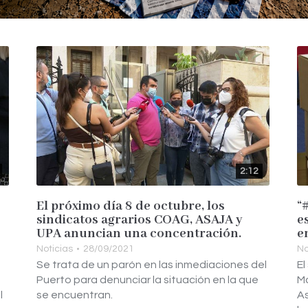
2:12
El próximo día 8 de octubre, los
“
sindicatos agrarios COAG, ASAJA y
e
UPA anuncian una concentración.
e
Noticias
28/09/2021
No
Se trata de un parón en las inmediaciones del
El
Puerto para denunciar la situación en la que
Ma
l
se encuentran.
As