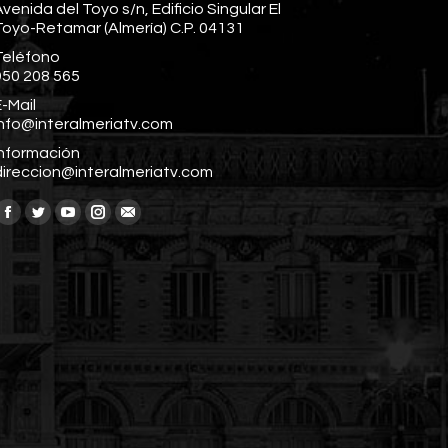
venida del Toyo s/n, Edificio Singular El
Toyo-Retamar (Almería) C.P. 04131
Teléfono
950 208 565
-Mail
info@interalmeriatv.com
Información
direccion@interalmeriatv.com
Encuéntranos en:
Facebook
Twitter
YouTube
Instagram
Mail