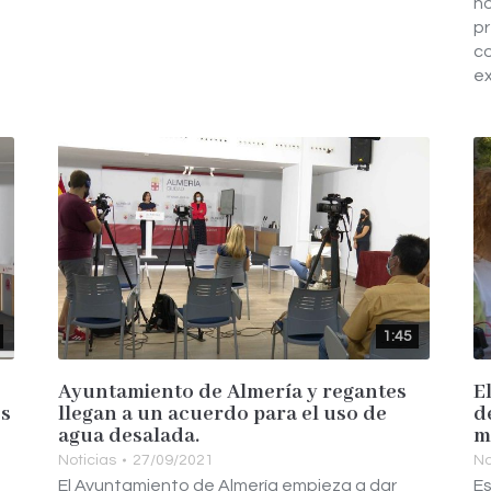
ho
pr
co
ex
1:45
Ayuntamiento de Almería y regantes
E
es
llegan a un acuerdo para el uso de
d
agua desalada.
m
Noticias
27/09/2021
No
El Ayuntamiento de Almería empieza a dar
Es