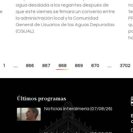
agua desalada a los regantes después de
no
de
que este viernes se firmara un convenio entre
fe
la administración local y la Comunidad
PP
General de Usuarios de las Aguas Depuradas
q
(CGUAL).
pa
ho
1
…
866
867
868
869
870
…
3702
Últimos programas
Noticias Interalmería (07/08/26)
E