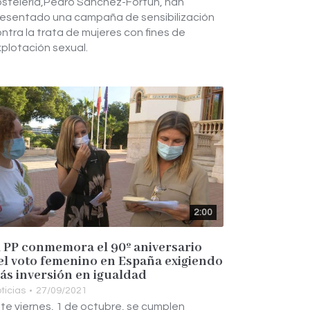
stelería,Pedro Sánchez-Fortún, han
esentado una campaña de sensibilización
ntra la trata de mujeres con fines de
plotación sexual.
2:00
l PP conmemora el 90º aniversario
el voto femenino en España exigiendo
ás inversión en igualdad
ticias
27/09/2021
te viernes, 1 de octubre, se cumplen