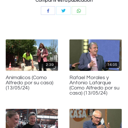
Compartir esta publicación
Compartir
Compartir
Compartir
con
con
con
Twitter
WhatsApp
Facebook
2:39
14:05
Animalicos (Como
Rafael Morales y
Alfredo por su casa)
Antonio Lafarque
(13/05/24)
(Como Alfredo por su
casa) (13/05/24)