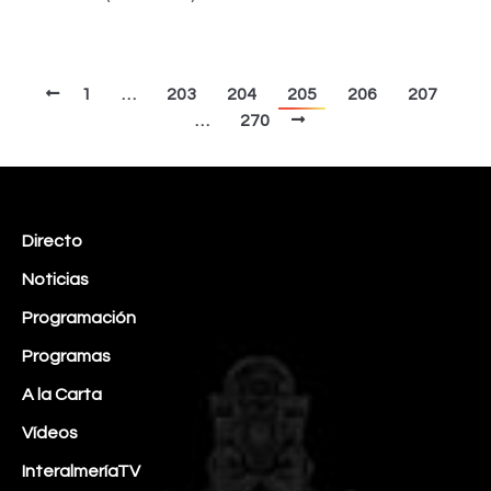
1
…
203
204
205
206
207
…
270
Directo
Noticias
Programación
Programas
A la Carta
Vídeos
InteralmeríaTV