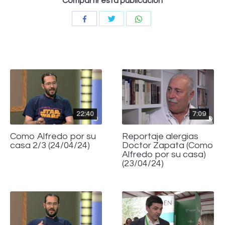
Compartir esta publicación
Compartir
Compartir
Compartir
con
con
con
Twitter
WhatsApp
Facebook
22:40
7:09
Como Alfredo por su
Reportaje alergias
casa 2/3 (24/04/24)
Doctor Zapata (Como
Alfredo por su casa)
(23/04/24)