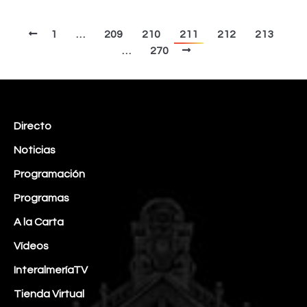
1
…
209
210
211
212
213
…
270
Directo
Noticias
Programación
Programas
A la Carta
Vídeos
InteralmeríaTV
Tienda Virtual