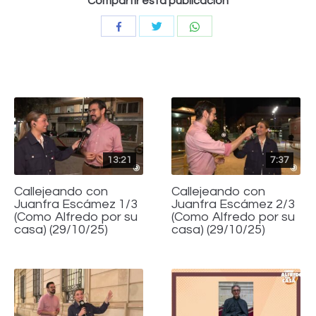
Compartir esta publicación
Compartir
Compartir
Compartir
con
con
con
Twitter
WhatsApp
Facebook
13:21
7:37
Callejeando con
Callejeando con
Juanfra Escámez 1/3
Juanfra Escámez 2/3
(Como Alfredo por su
(Como Alfredo por su
casa) (29/10/25)
casa) (29/10/25)