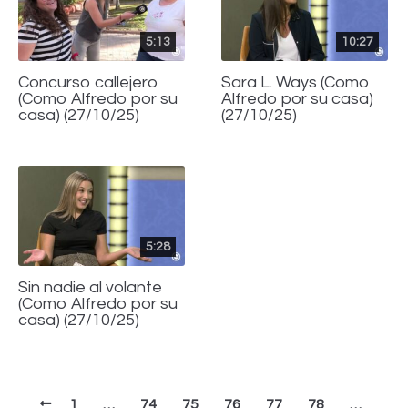
5:13
10:27
Concurso callejero
Sara L. Ways (Como
(Como Alfredo por su
Alfredo por su casa)
casa) (27/10/25)
(27/10/25)
5:28
Sin nadie al volante
(Como Alfredo por su
casa) (27/10/25)
1
…
74
75
76
77
78
…