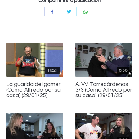
Compartir esta publicación
Compartir
Compartir
Compartir
con
con
con
Twitter
WhatsApp
Facebook
10:21
8:56
La guarida del gamer
A. VV. Torrecárdenas
(Como Alfredo por su
3/3 (Como Alfredo por
casa) (29/01/25)
su casa) (29/01/25)