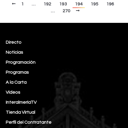
1
…
192
193
194
195
196
…
270
Directo
Noticias
Programación
Programas
A la Carta
Vídeos
InteralmeríaTV
Tienda Virtual
Perfil del Contratante